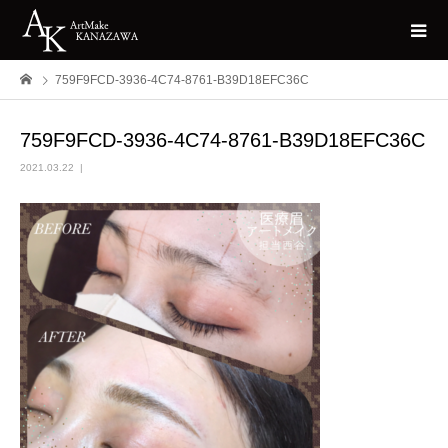
759F9FCD-3936-4C74-8761-B39D18EFC36C
759F9FCD-3936-4C74-8761-B39D18EFC36C
2021.03.22