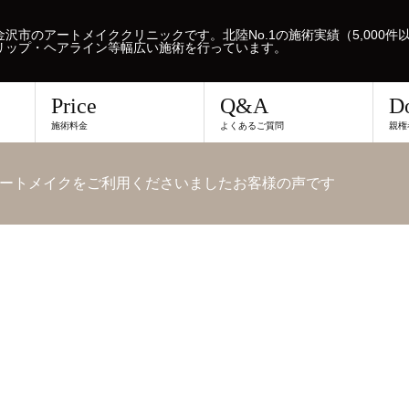
沢市のアートメイククリニックです。北陸No.1の施術実績（5,000件
リップ・ヘアライン等幅広い施術を行っています。
Price
Q&A
D
施術料金
よくあるご質問
親権
ートメイクをご利用くださいましたお客様の声です