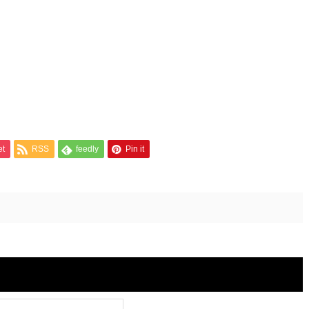
et
RSS
feedly
Pin it