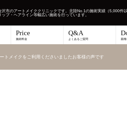
沢市のアートメイククリニックです。北陸No.1の施術実績（5,000件
リップ・ヘアライン等幅広い施術を行っています。
Price
Q&A
D
施術料金
よくあるご質問
親権
ートメイクをご利用くださいましたお客様の声です