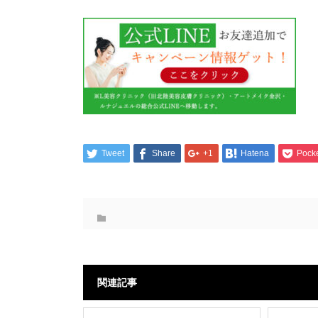
Tweet
Share
+1
Hatena
Pock
関連記事