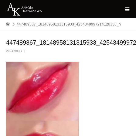
447489367_18148958131315933_4254349997214120358_n
447489367_18148958131315933_4254349997
2024.08.17