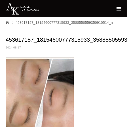
453617157_18154600777315933_3588550559350910514_n
453617157_18154600777315933_3588550559
2024.08.17