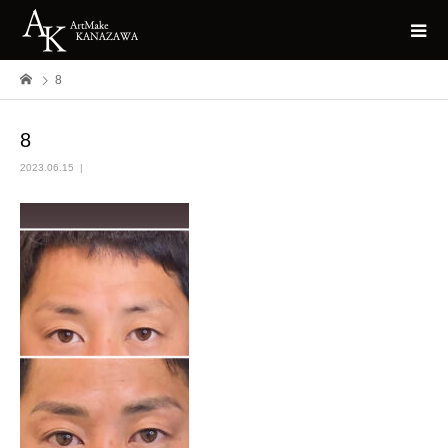
8
8
2023.06.15